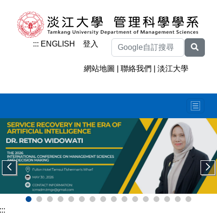
:::
ENGLISH
登入
網站地圖
|
聯絡我們
|
淡江大學
:::