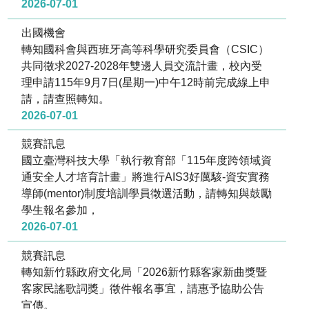
2026-07-01
出國機會
轉知國科會與西班牙高等科學研究委員會（CSIC）
共同徵求2027-2028年雙邊人員交流計畫，校內受
理申請115年9月7日(星期一)中午12時前完成線上申
請，請查照轉知。
2026-07-01
競賽訊息
國立臺灣科技大學「執行教育部「115年度跨領域資
通安全人才培育計畫」將進行AIS3好厲駭-資安實務
導師(mentor)制度培訓學員徵選活動，請轉知與鼓勵
學生報名參加，
2026-07-01
競賽訊息
轉知新竹縣政府文化局「2026新竹縣客家新曲獎暨
客家民謠歌詞獎」徵件報名事宜，請惠予協助公告
宣傳。