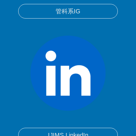
管科系IG
IJIMS LinkedIn