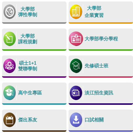
大學部
大學部
彈性學制
企業實習
大學部
大學部學分學程
課程規劃
碩士1+1
先修碩士班
雙聯學制
高中生專區
淡江招生資訊
傑出系友
口試相關