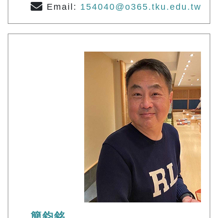
Email:
154040@o365.tku.edu.tw
簡鈞銘