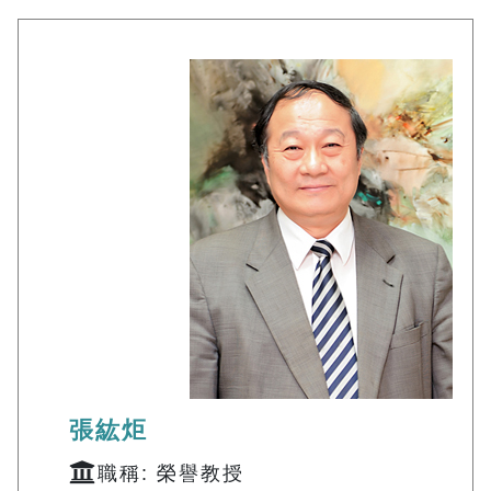
張紘炬
職稱: 榮譽教授