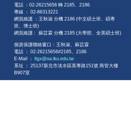
電話 ：02-26215656 轉 2185、2186
專線 ： 02-86313221
網頁維護 ：王秋淑 分機 2186 (中文碩士班、碩專
班、博士班)
網頁維護 : 蘇苡霖 分機 2185 (大學部、全英碩士班)
個資保護聯絡窗口：王秋淑、蘇苡霖
電話 ： 02-26215656#2185、2186
E-Mail ：
tlgx@oa.tku.edu.tw
系址 ： 25137新北市淡水區英專路151號 商管大樓
B907室
本網站著作權屬於淡江大學管理科學學系，請詳見使用規
則。
個人資料告知聲明
│
個資政策
│
隱私權政策
│
智慧
財產權
本網站著作權屬淡江大學-管理科學學系 – 版權所有, all
right reserve. 請詳見
使用規則
。