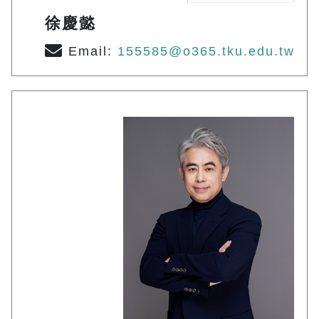
徐慶懿
Email:
155585@o365.tku.edu.tw