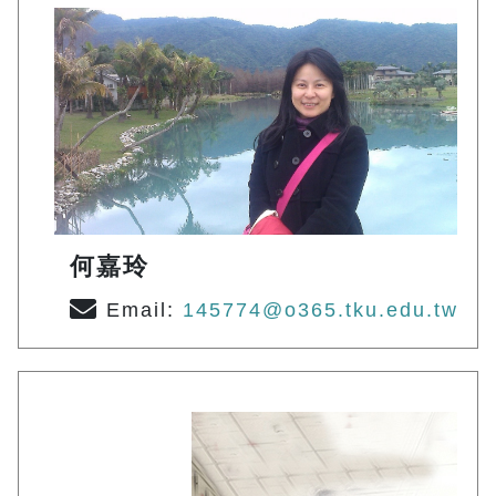
何嘉玲
Email:
145774@o365.tku.edu.tw