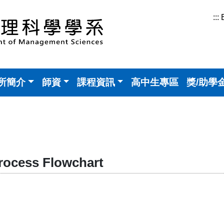
:::
所簡介
師資
課程資訊
高中生專區
獎/助學
rocess Flowchart