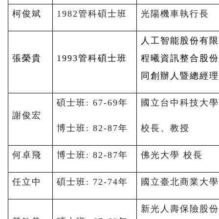
柯俊斌
1982
管科碩士班
光陽機車執行長
人工智能股份有
張榮貴
1993
管科碩士班
程曦資訊整合股
同創辦人暨總經
碩士班: 67-69年
國立台中科技大
謝俊宏
博士班: 82-87年
校長、教授
何卓飛
博士班: 82-87年
佛光大學 校長
任立中
碩士班: 72-74年
國立臺北商業大學
新光人壽保險股