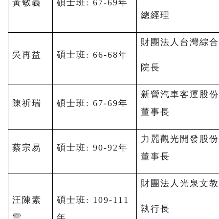
黃敏義
碩士班: 67-69年
總經理
財團法人台灣綜
吳再益
碩士班: 66-68年
院長
新營汽車客運股
陳祈瑞
碩士班: 67-69年
董事長
力麗觀光開發股
蔡宗易
碩士班: 90-92年
董事長
財團法人光泉文
汪陳素
碩士班: 109-111
執行長
雲
年