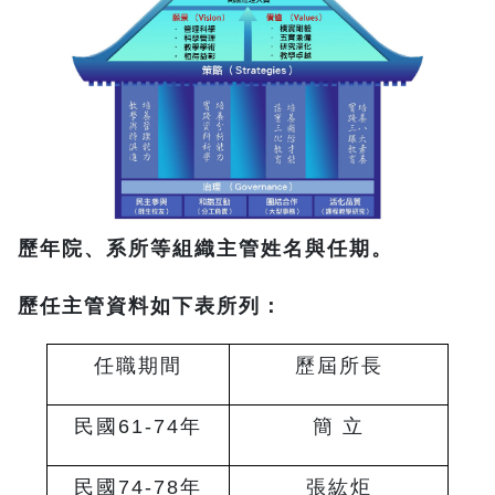
歷年院、系所等組織主管姓名與任期。
歷任主管資料如下表所列：
任職期間
歷屆所長
民國
61-74
年
簡 立
民國
74-78
年
張紘炬