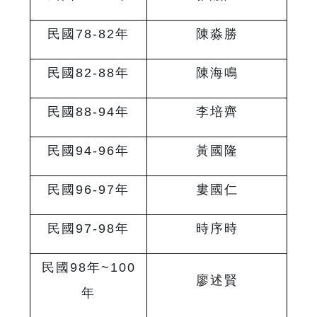
民國
78-82
年
陳淼勝
民國
82-88
年
陳海鳴
民國
88-94
年
李培齊
民國
94-96
年
黃國隆
民國
96-97
年
婁國仁
民國
97-98
年
時序時
民國
98
年
~100
廖述賢
年