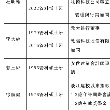
杜明翰
牧德科技公司獨
2022
管科博士班
–
管理與行銷顧問
元大銀行董事
1979
管科碩士班
李大經
敦陽科技股份有限
2016
管科博士班
顧問
安侯建業會計師
賴三郎
1996
管科碩士班
總
淡江建校以來捐
徐航健
1976
管科碩士班
1.2億守謙國際會
1.2億有蓮獎學金