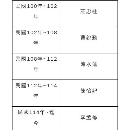
民國
100
年
~102
莊忠柱
年
民國
102
年
~108
曹銳勤
年
民國
108
年
~112
陳水蓮
年
民國
112
年
~114
陳怡妃
年
民國
114
年
~迄
李孟修
今