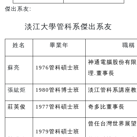
傑出系友:
淡江大學管科系傑出系友
姓名
畢業年
職稱
神通電腦股份有
蘇亮
1976
管科碩士班
理.董事長
張紘炬
1980
管科博士班
淡江管科系講座
莊英俊
1977
管科碩士班
奇多比董事長
曾任台灣世界展
1979
管科碩士班