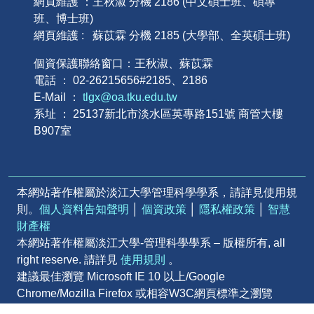
網頁維護 ：王秋淑 分機 2186 (中文碩士班、碩專
班、博士班)
網頁維護 : 蘇苡霖 分機 2185 (大學部、全英碩士班)
個資保護聯絡窗口：王秋淑、蘇苡霖
電話 ： 02-26215656#2185、2186
E-Mail ：
tlgx@oa.tku.edu.tw
系址 ： 25137新北市淡水區英專路151號 商管大樓
B907室
本網站著作權屬於淡江大學管理科學學系，請詳見使用規
則。
個人資料告知聲明
│
個資政策
│
隱私權政策
│
智慧
財產權
本網站著作權屬淡江大學-管理科學學系 – 版權所有, all
right reserve. 請詳見
使用規則
。
建議最佳瀏覽 Microsoft IE 10 以上/Google
Chrome/Mozilla Firefox 或相容W3C網頁標準之瀏覽
器 | Powered by iWeb2.0