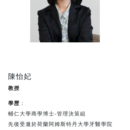
陳怡妃
教授
學歷
：
輔仁大學商學博士-管理決策組
先後受邀於荷蘭阿姆斯特丹大學牙醫學院