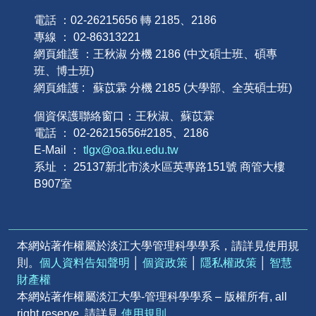
電話 ：02-26215656 轉 2185、2186
專線 ： 02-86313221
網頁維護 ：王秋淑 分機 2186 (中文碩士班、碩專
班、博士班)
網頁維護 : 蘇苡霖 分機 2185 (大學部、全英碩士班)
個資保護聯絡窗口：王秋淑、蘇苡霖
電話 ： 02-26215656#2185、2186
E-Mail ：
tlgx@oa.tku.edu.tw
系址 ： 25137新北市淡水區英專路151號 商管大樓
B907室
本網站著作權屬於淡江大學管理科學學系，請詳見使用規
則。
個人資料告知聲明
│
個資政策
│
隱私權政策
│
智慧
財產權
本網站著作權屬淡江大學-管理科學學系 – 版權所有, all
right reserve. 請詳見
使用規則
。