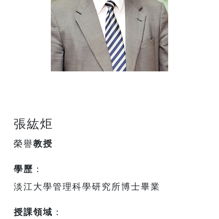
張紘炬
榮譽
教授
學歷
：
淡江大學管理科學研究所博士畢業
授課領域
：