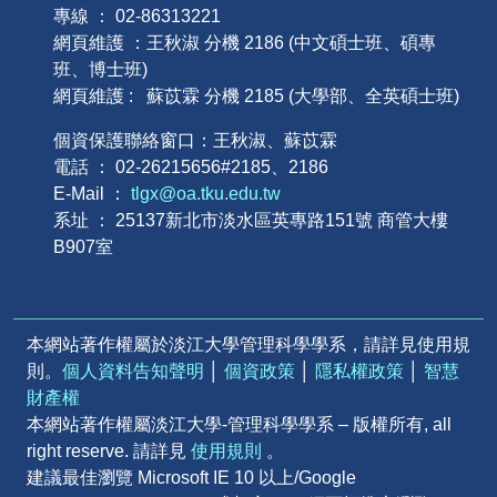
專線 ： 02-86313221
網頁維護 ：王秋淑 分機 2186 (中文碩士班、碩專
班、博士班)
網頁維護 : 蘇苡霖 分機 2185 (大學部、全英碩士班)
個資保護聯絡窗口：王秋淑、蘇苡霖
電話 ： 02-26215656#2185、2186
E-Mail ：
tlgx@oa.tku.edu.tw
系址 ： 25137新北市淡水區英專路151號 商管大樓
B907室
本網站著作權屬於淡江大學管理科學學系，請詳見使用規
則。
個人資料告知聲明
│
個資政策
│
隱私權政策
│
智慧
財產權
本網站著作權屬淡江大學-管理科學學系 – 版權所有, all
right reserve. 請詳見
使用規則
。
建議最佳瀏覽 Microsoft IE 10 以上/Google