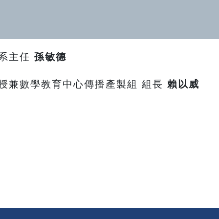
兼系主任
孫敏德
授兼數學教育中心傳播產製組 組長
賴以威