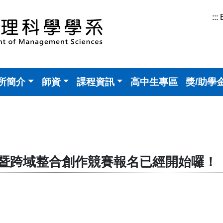
:::
所簡介
師資
課程資訊
高中生專區
獎/助學
新暨跨域整合創作競賽報名已經開始囉！