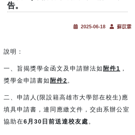
告。
2025-06-18
蘇苡霖
說明：
一、旨揭獎學金函文及申請辦法如
附件1
，
獎學金申請書如
附件2
。
二、申請人(限設籍高雄市大學部在校生)應
填具申請書，連同應繳文件，交由系辦公室
協助在
6月30日前送達校友處
。