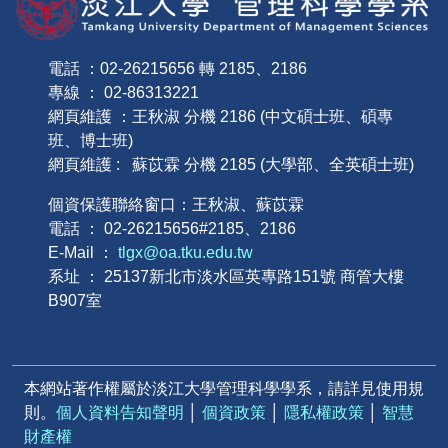
電話 ：02-26215656 轉 2185、2186
專線 ： 02-86313221
網頁維護 ：王秋淑 分機 2186 (中文碩士班、碩專
班、博士班)
網頁維護 : 蘇苡霖 分機 2185 (大學部、全英碩士班)
個資保護聯絡窗口：王秋淑、蘇苡霖
電話 ： 02-26215656#2185、2186
E-Mail ：
tlgx@oa.tku.edu.tw
系址 ： 25137新北市淡水區英專路151號 商管大樓
B907室
本網站著作權屬於淡江大學管理科學學系，請詳見使用規
則。
個人資料告知聲明
│
個資政策
│
隱私權政策
│
智慧
財產權