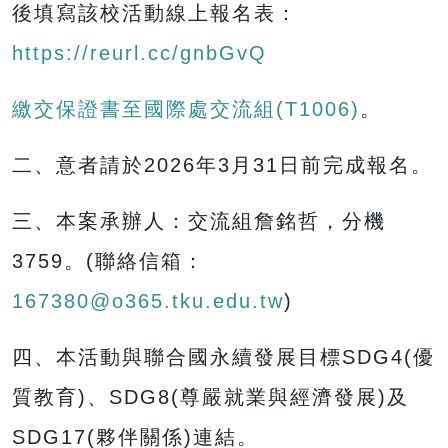
後填寫該校活動線上報名表：
https://reurl.cc/gnbGvQ
繳交保證書至國際處交流組(T1006)
。
二、意者請於2026年3月31日前完成報名。
三、本案承辦人：交流組詹銘哲，分機
3759。(聯絡信箱：
167380@o365.tku.edu.tw
)
四、本活動與聯合國永續發展目標SDG4(優
質教育)、SDG8(尊嚴就業與經濟發展)及
SDG17(夥伴關係)連結。