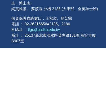
班、博士班)
網頁維護 : 蘇苡霖 分機 2185 (大學部、全英碩士班)
個資保護聯絡窗口：王秋淑、蘇苡霖
電話 ： 02-26215656#2185、2186
E-Mail ：
tlgx@oa.tku.edu.tw
系址 ： 25137新北市淡水區英專路151號 商管大樓
B907室
本網站著作權屬於淡江大學管理科學學系，請詳見使用規
則。
個人資料告知聲明
│
個資政策
│
隱私權政策
│
智慧
財產權
本網站著作權屬淡江大學-管理科學學系 – 版權所有, all
right reserve. 請詳見
使用規則
。
建議最佳瀏覽 Microsoft IE 10 以上/Google
Chrome/Mozilla Firefox 或相容W3C網頁標準之瀏覽
器 | Powered by iWeb2.0