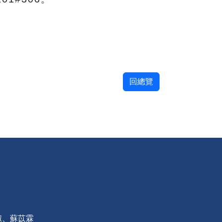
回總覽
淑、蘇苡霖