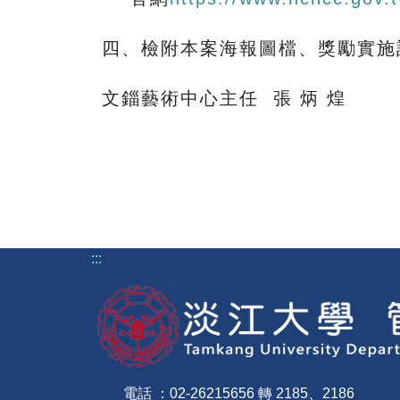
四、檢附本案海報圖檔、獎勵實施
文錙藝術中心主任 張 炳 煌
:::
電話 ：02-26215656 轉 2185、2186