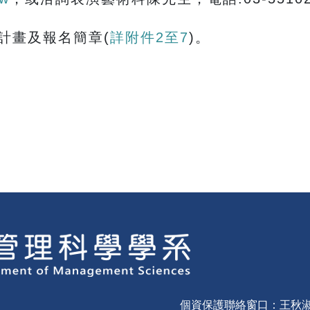
計畫及報名簡章(
詳附件2至7
)。
個資保護聯絡窗口：王秋