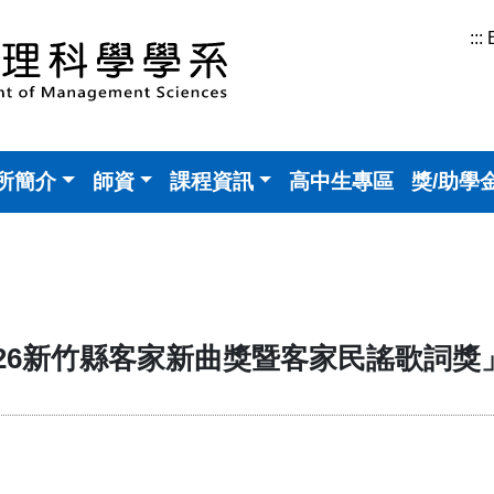
:::
所簡介
師資
課程資訊
高中生專區
獎/助學
026新竹縣客家新曲獎暨客家民謠歌詞