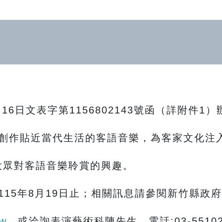
16日文表字第1156802143號函（詳附件1）
創作貼近當代生活的客語音樂，為客家文化注
眾對客語音樂聆賞的興趣。
15年8月19日止；相關訊息請參閱新竹縣政
tw
，或洽詢表演藝術科陳先生，電話:03-551020