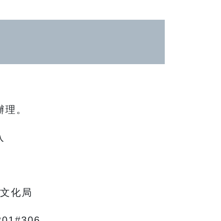
辦理。
入
府文化局
1#306。