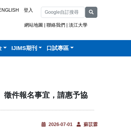
ENGLISH
登入
網站地圖
|
聯絡我們
|
淡江大學
金
IJIMS期刊
口試專區
獎」徵件報名事宜，請惠予協
2026-07-01
蘇苡霖