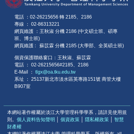
電話 ：02-26215656 轉 2185、2186
專線 ： 02-86313221
網頁維護 ：王秋淑 分機 2186 (中文碩士班、碩專
班、博士班)
網頁維護 : 蘇苡霖 分機 2185 (大學部、全英碩士班)
個資保護聯絡窗口：王秋淑、蘇苡霖
電話 ： 02-26215656#2185、2186
E-Mail ：
tlgx@oa.tku.edu.tw
系址 ： 25137新北市淡水區英專路151號 商管大樓
B907室
本網站著作權屬於淡江大學管理科學學系，請詳見使用規
則。
個人資料告知聲明
│
個資政策
│
隱私權政策
│
智慧
財產權
本網站著作權屬淡江大學-管理科學學系 – 版權所有, all