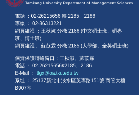
電話 ：02-26215656 轉 2185、2186
專線 ： 02-86313221
網頁維護 ：王秋淑 分機 2186 (中文碩士班、碩專
班、博士班)
網頁維護 : 蘇苡霖 分機 2185 (大學部、全英碩士班)
個資保護聯絡窗口：王秋淑、蘇苡霖
電話 ： 02-26215656#2185、2186
E-Mail ：
tlgx@oa.tku.edu.tw
系址 ： 25137新北市淡水區英專路151號 商管大樓
B907室
本網站著作權屬於淡江大學管理科學學系，請詳見使用規
則。
個人資料告知聲明
│
個資政策
│
隱私權政策
│
智慧
財產權
本網站著作權屬淡江大學-管理科學學系 – 版權所有, all