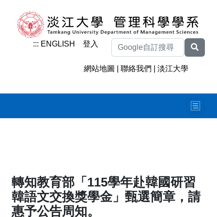
:::
ENGLISH
登入
網站地圖
|
聯絡我們
|
淡江大學
轉知教育部「115學年赴韓國研習
韓語文交換獎學金」甄選簡章，請
惠予公告周知。