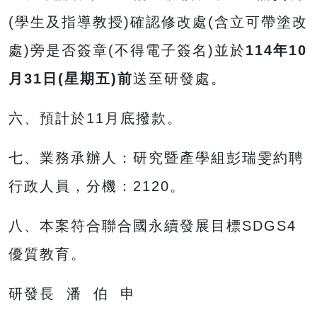
(學生及指導教授)確認修改處(含立可帶塗改
處)旁是否簽章(不得電子簽名)並於
114
年10
月31
日
(
星期五)前
送至研發處。
六、預計於11月底撥款。
七、業務承辦人：研究暨產學組彭瑞雯約聘
行政人員，分機：2120。
八、本案符合聯合國永續發展目標SDGS4
優質教育。
研發長 潘 伯 申