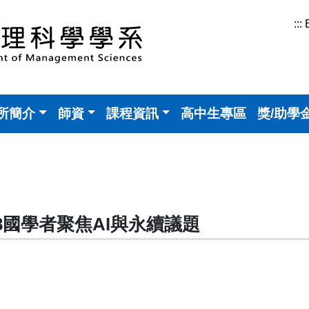
:::
所簡介
師資
課程資訊
高中生專區
獎/助學
國學者聚焦AI與永續議題