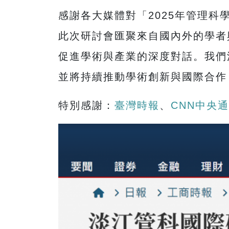
感謝各大媒體對「2025年管理
此次研討會匯聚來自國內外的學者
促進學術與產業的深度對話。我們
並將持續推動學術創新與國際合作
特別感謝：
臺灣時報
、
CNN中央