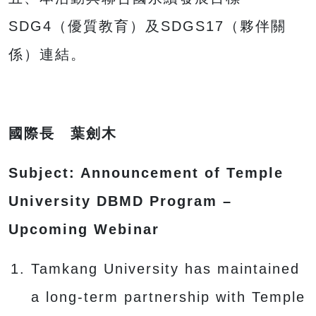
SDG4（優質教育）及SDGS17（夥伴關
係）連結。
國際長 葉劍木
Subject: Announcement of Temple
University DBMD Program –
Upcoming Webinar
Tamkang University has maintained
a long-term partnership with Temple