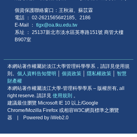
個資保護聯絡窗口：王秋淑、蘇苡霖
電話 ： 02-26215656#2185、2186
E-Mail ：
tlgx@oa.tku.edu.tw
系址 ： 25137新北市淡水區英專路151號 商管大樓
B907室
本網站著作權屬於淡江大學管理科學學系，請詳見使用規
則。
個人資料告知聲明
│
個資政策
│
隱私權政策
│
智慧
財產權
本網站著作權屬淡江大學-管理科學學系 – 版權所有, all
right reserve. 請詳見
使用規則
。
建議最佳瀏覽 Microsoft IE 10 以上/Google
Chrome/Mozilla Firefox 或相容W3C網頁標準之瀏覽
器 | Powered by iWeb2.0