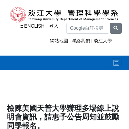
:::
ENGLISH
登入
網站地圖
|
聯絡我們
|
淡江大學
檢陳美國天普大學辦理多場線上說
明會資訊，請惠予公告周知並鼓勵
同學報名。