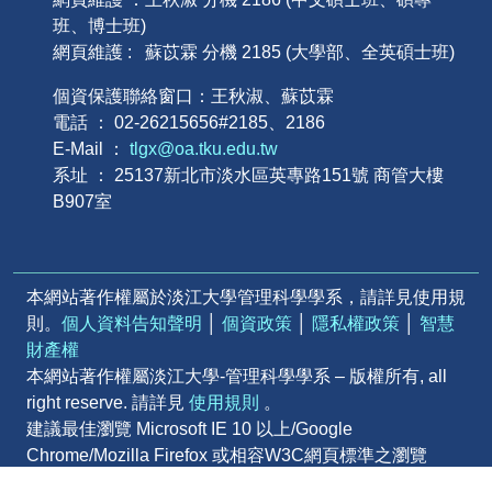
班、博士班)
網頁維護 : 蘇苡霖 分機 2185 (大學部、全英碩士班)
個資保護聯絡窗口：王秋淑、蘇苡霖
電話 ： 02-26215656#2185、2186
E-Mail ：
tlgx@oa.tku.edu.tw
系址 ： 25137新北市淡水區英專路151號 商管大樓
B907室
本網站著作權屬於淡江大學管理科學學系，請詳見使用規
則。
個人資料告知聲明
│
個資政策
│
隱私權政策
│
智慧
財產權
本網站著作權屬淡江大學-管理科學學系 – 版權所有, all
right reserve. 請詳見
使用規則
。
建議最佳瀏覽 Microsoft IE 10 以上/Google
Chrome/Mozilla Firefox 或相容W3C網頁標準之瀏覽
器 | Powered by iWeb2.0