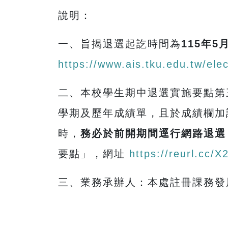
說明：
一、旨揭退選起訖時間為
115
年
5
https://www.ais.tku.edu.tw/ele
二、本校學生期中退選實施要點第
學期及歷年成績單，且於成績欄加
時，
務必於前開期間
逕行網路退選
要點」，網址
https://reurl.cc/
三、業務承辦人：本處註冊課務發