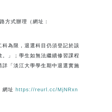
路方式辦理（網址：
二科為限，退選科目仍須登記於該
數。」；學生如無法繼續修習課程
請詳「淡江大學學生期中退選實施
，網址
https://reurl.cc/MjNRxn