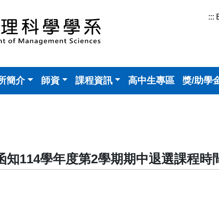
:::
所簡介
師資
課程資訊
高中生專區
獎/助學
號函–函知114學年度第2學期期中退選課程