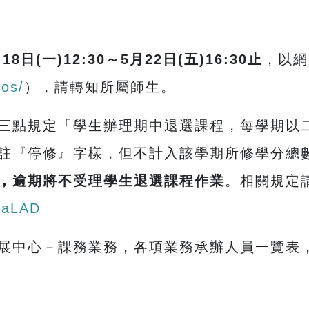
月
18
日
(
一
)12:30
～
5
月
22
日
(
五
)16:30
止
，以網
cos/
），請轉知所屬師生。
三點規定「學生辦理期中退選課程，每學期以
註『停修』字樣，但不計入該學期所修學分總
，
逾期將
不受理學生退選課程作業
。相關規定
X2aLAD
展中心－課務業務，各項業務承辦人員一覽表