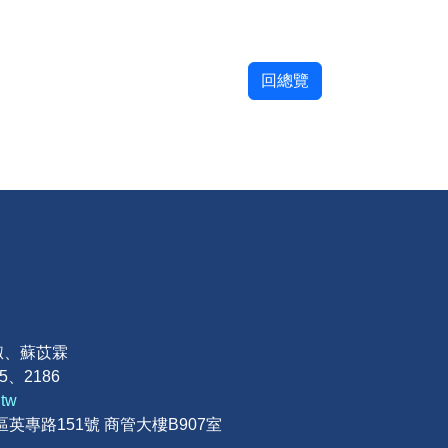
回總覽
淑、蘇苡霖
85、2186
.tw
區英專路151號 商管大樓B907室