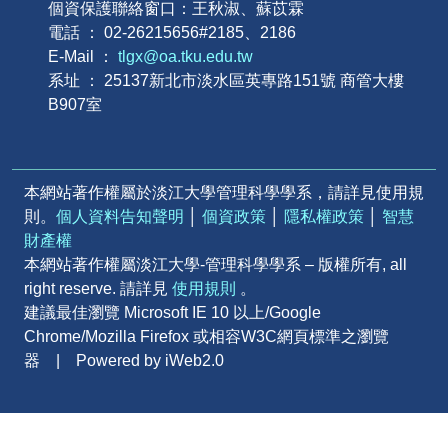
個資保護聯絡窗口：王秋淑、蘇苡霖
電話 ： 02-26215656#2185、2186
E-Mail ：
tlgx@oa.tku.edu.tw
系址 ： 25137新北市淡水區英專路151號 商管大樓
B907室
本網站著作權屬於淡江大學管理科學學系，請詳見使用規
則。
個人資料告知聲明
│
個資政策
│
隱私權政策
│
智慧
財產權
本網站著作權屬淡江大學-管理科學學系 – 版權所有, all
right reserve. 請詳見
使用規則
。
建議最佳瀏覽 Microsoft IE 10 以上/Google
Chrome/Mozilla Firefox 或相容W3C網頁標準之瀏覽
器 | Powered by iWeb2.0