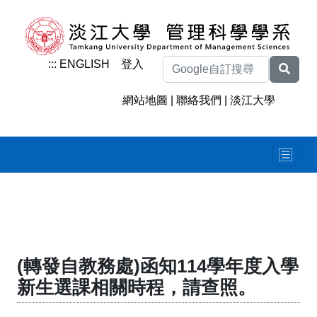
:::
ENGLISH
登入
網站地圖
|
聯絡我們
|
淡江大學
(轉發自教務處)函知114學年度入學
新生選課相關時程，請查照。