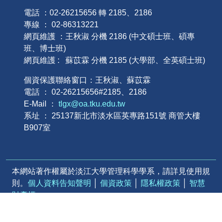
電話 ：02-26215656 轉 2185、2186
專線 ： 02-86313221
網頁維護 ：王秋淑 分機 2186 (中文碩士班、碩專
班、博士班)
網頁維護 : 蘇苡霖 分機 2185 (大學部、全英碩士班)
個資保護聯絡窗口：王秋淑、蘇苡霖
電話 ： 02-26215656#2185、2186
E-Mail ：
tlgx@oa.tku.edu.tw
系址 ： 25137新北市淡水區英專路151號 商管大樓
B907室
本網站著作權屬於淡江大學管理科學學系，請詳見使用規
則。
個人資料告知聲明
│
個資政策
│
隱私權政策
│
智慧
財產權
本網站著作權屬淡江大學-管理科學學系 – 版權所有, all
right reserve. 請詳見
使用規則
。