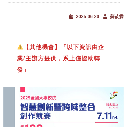
2025-06-20
蘇苡霖
【其他機會】「以下資訊由企
業/主辦方提供，系上僅協助轉
發」