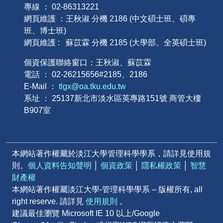
專線 ： 02-86313221
網頁維護 ：王秋淑 分機 2186 (中文碩士班、碩專
班、博士班)
網頁維護 : 蘇苡霖 分機 2185 (大學部、全英碩士班)
個資保護聯絡窗口：王秋淑、蘇苡霖
電話 ： 02-26215656#2185、2186
E-Mail ：
tlgx@oa.tku.edu.tw
系址 ： 25137新北市淡水區英專路151號 商管大樓
B907室
本網站著作權屬於淡江大學管理科學學系，請詳見使用規
則。
個人資料告知聲明
│
個資政策
│
隱私權政策
│
智慧
財產權
本網站著作權屬淡江大學-管理科學學系 – 版權所有, all
right reserve. 請詳見
使用規則
。
建議最佳瀏覽 Microsoft IE 10 以上/Google