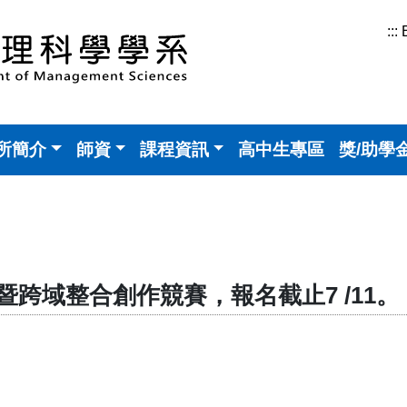
:::
所簡介
師資
課程資訊
高中生專區
獎/助學
暨跨域整合創作競賽，報名截止7 /11。