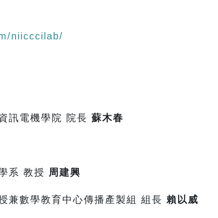
/niicccilab/
資訊電機學院 院長
蘇木春
學系 教授
周建興
授兼數學教育中心傳播產製組 組長
賴以威