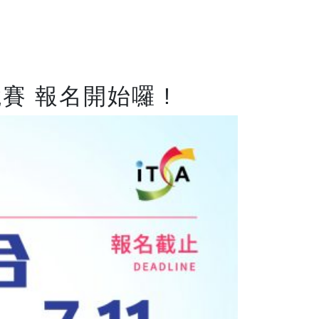
賽 報名開始囉 !