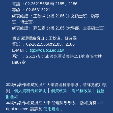
電話 ：02-26215656 轉 2185、2186
專線 ： 02-86313221
網頁維護 ：王秋淑 分機 2186 (中文碩士班、碩專
班、博士班)
網頁維護 : 蘇苡霖 分機 2185 (大學部、全英碩士班)
個資保護聯絡窗口：王秋淑、蘇苡霖
電話 ： 02-26215656#2185、2186
E-Mail ：
tlgx@oa.tku.edu.tw
系址 ： 25137新北市淡水區英專路151號 商管大樓
B907室
本網站著作權屬於淡江大學管理科學學系，請詳見使用規
則。
個人資料告知聲明
│
個資政策
│
隱私權政策
│
智慧
財產權
本網站著作權屬淡江大學-管理科學學系 – 版權所有, all
right reserve. 請詳見
使用規則
。