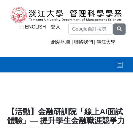
:::
ENGLISH
登入
網站地圖
|
聯絡我們
|
淡江大學
【活動】金融研訓院「線上AI面試
體驗」— 提升學生金融職涯競爭力