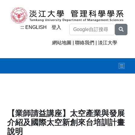
:::
ENGLISH
登入
網站地圖
|
聯絡我們
|
淡江大學
【業師請益講座】太空產業與發展
介紹及國際太空新創來台培訓計畫
說明