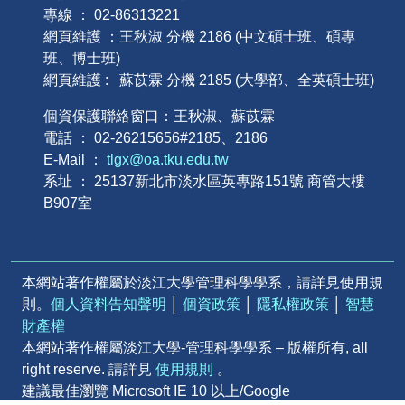
專線 ： 02-86313221
網頁維護 ：王秋淑 分機 2186 (中文碩士班、碩專
班、博士班)
網頁維護 : 蘇苡霖 分機 2185 (大學部、全英碩士班)
個資保護聯絡窗口：王秋淑、蘇苡霖
電話 ： 02-26215656#2185、2186
E-Mail ：
tlgx@oa.tku.edu.tw
系址 ： 25137新北市淡水區英專路151號 商管大樓
B907室
本網站著作權屬於淡江大學管理科學學系，請詳見使用規
則。
個人資料告知聲明
│
個資政策
│
隱私權政策
│
智慧
財產權
本網站著作權屬淡江大學-管理科學學系 – 版權所有, all
right reserve. 請詳見
使用規則
。
建議最佳瀏覽 Microsoft IE 10 以上/Google