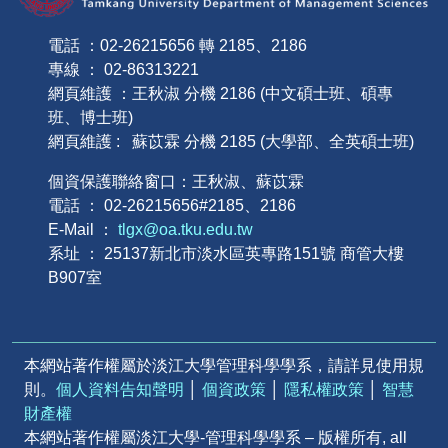
電話 ：02-26215656 轉 2185、2186
專線 ： 02-86313221
網頁維護 ：王秋淑 分機 2186 (中文碩士班、碩專
班、博士班)
網頁維護 : 蘇苡霖 分機 2185 (大學部、全英碩士班)
個資保護聯絡窗口：王秋淑、蘇苡霖
電話 ： 02-26215656#2185、2186
E-Mail ：
tlgx@oa.tku.edu.tw
系址 ： 25137新北市淡水區英專路151號 商管大樓
B907室
本網站著作權屬於淡江大學管理科學學系，請詳見使用規
則。
個人資料告知聲明
│
個資政策
│
隱私權政策
│
智慧
財產權
本網站著作權屬淡江大學-管理科學學系 – 版權所有, all