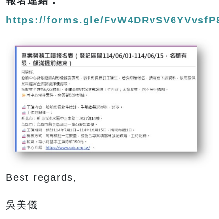
報名連結：
https://forms.gle/FvW4DRvSV6YVvsfP
Best regards,
吳美儀