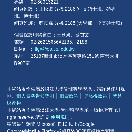
專線 ： 02-86313221
網頁維護 ：王秋淑 分機 2186 (中文碩士班、碩專
班、博士班)
網頁維護 : 蘇苡霖 分機 2185 (大學部、全英碩士班)
個資保護聯絡窗口：王秋淑、蘇苡霖
電話 ： 02-26215656#2185、2186
E-Mail ：
tlgx@oa.tku.edu.tw
系址 ： 25137新北市淡水區英專路151號 商管大樓
B907室
本網站著作權屬於淡江大學管理科學學系，請詳見使用規
則。
個人資料告知聲明
│
個資政策
│
隱私權政策
│
智慧
財產權
本網站著作權屬淡江大學-管理科學學系 – 版權所有, all
right reserve. 請詳見
使用規則
。
建議最佳瀏覽 Microsoft IE 10 以上/Google
Chrome/Mozilla Firefox 或相容W3C網頁標準之瀏覽