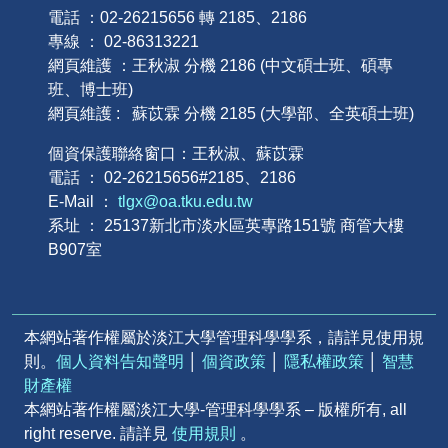
電話 ：02-26215656 轉 2185、2186
專線 ： 02-86313221
網頁維護 ：王秋淑 分機 2186 (中文碩士班、碩專
班、博士班)
網頁維護 : 蘇苡霖 分機 2185 (大學部、全英碩士班)
個資保護聯絡窗口：王秋淑、蘇苡霖
電話 ： 02-26215656#2185、2186
E-Mail ：
tlgx@oa.tku.edu.tw
系址 ： 25137新北市淡水區英專路151號 商管大樓
B907室
本網站著作權屬於淡江大學管理科學學系，請詳見使用規
則。
個人資料告知聲明
│
個資政策
│
隱私權政策
│
智慧
財產權
本網站著作權屬淡江大學-管理科學學系 – 版權所有, all
right reserve. 請詳見
使用規則
。