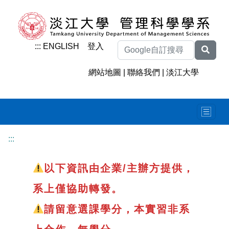
:::
ENGLISH
登入
網站地圖
|
聯絡我們
|
淡江大學
:::
以下資訊由企業/主辦方提供，
系上僅協助轉發。
請留意選課學分，本實習非系