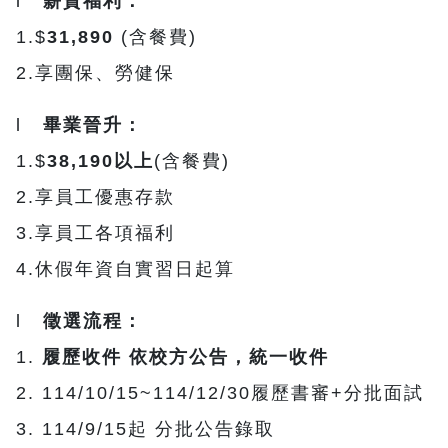
l
薪資福利：
1.$
31,890
(含餐費)
2.享團保、勞健保
l
畢業晉升：
1.$
38,190以上
(含餐費)
2.享員工優惠存款
3.享員工各項福利
4.休假年資自實習日起算
l
徵選流程：
1.
履歷收件 依校方公告，統一收件
2. 114/10/15~114/12/30履歷書審+分批面試
3. 114/9/15起 分批公告錄取