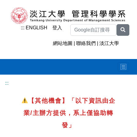
:::
ENGLISH
登入
網站地圖
|
聯絡我們
|
淡江大學
:::
【其他機會】「以下資訊由企
業/主辦方提供，系上僅協助轉
發」