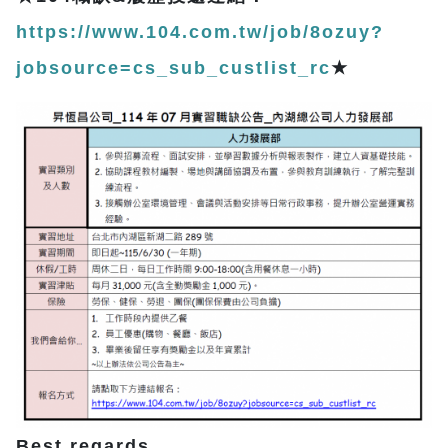
https://www.104.com.tw/job/8ozuy?
jobsource=cs_sub_custlist_rc
★
Best regards,