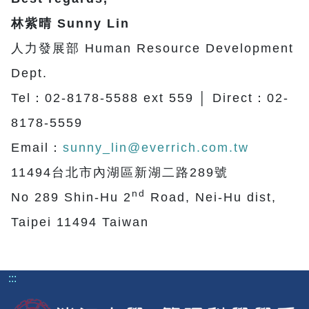
林紫晴 Sunny Lin
人力發展部 Human Resource Development
Dept.
Tel：02-8178-5588 ext 559 │ Direct：02-
8178-5559
Email：
sunny_lin@everrich.com.tw
11494台北市內湖區新湖二路289號
nd
No 289 Shin-Hu 2
Road, Nei-Hu dist,
Taipei 11494 Taiwan
:::