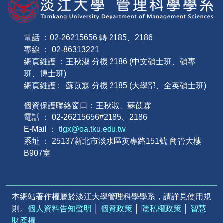
電話 ：02-26215656 轉 2185、2186
專線 ： 02-86313221
網頁維護 ：王秋淑 分機 2186 (中文碩士班、碩專
班、博士班)
網頁維護 : 蘇苡霖 分機 2185 (大學部、全英碩士班)
個資保護聯絡窗口：王秋淑、蘇苡霖
電話 ： 02-26215656#2185、2186
E-Mail ：
tlgx@oa.tku.edu.tw
系址 ： 25137新北市淡水區英專路151號 商管大樓
B907室
本網站著作權屬於淡江大學管理科學學系，請詳見使用規
則。
個人資料告知聲明
│
個資政策
│
隱私權政策
│
智慧
財產權