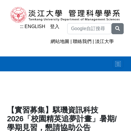
:::
ENGLISH
登入
網站地圖
|
聯絡我們
|
淡江大學
【實習募集】騏璣資訊科技
2026「校園精英追夢計畫」暑期/
學期見習，懇請協助公告