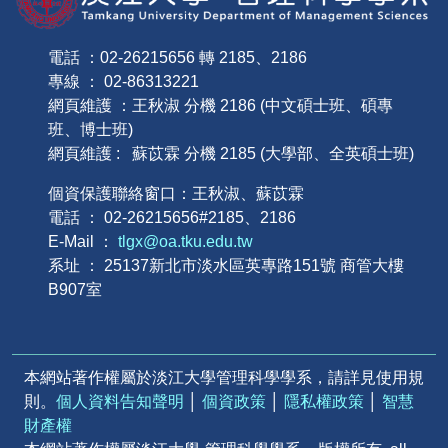
電話 ：02-26215656 轉 2185、2186
專線 ： 02-86313221
網頁維護 ：王秋淑 分機 2186 (中文碩士班、碩專
班、博士班)
網頁維護 : 蘇苡霖 分機 2185 (大學部、全英碩士班)
個資保護聯絡窗口：王秋淑、蘇苡霖
電話 ： 02-26215656#2185、2186
E-Mail ：
tlgx@oa.tku.edu.tw
系址 ： 25137新北市淡水區英專路151號 商管大樓
B907室
本網站著作權屬於淡江大學管理科學學系，請詳見使用規
則。
個人資料告知聲明
│
個資政策
│
隱私權政策
│
智慧
財產權