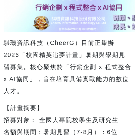
騏璣資訊科技（CheerG）目前正舉辦
2026「校園精英追夢計畫」暑期與學期見
習募集。核心聚焦於「行銷企劃 x 程式整合
x AI協同」，旨在培育具備實戰能力的數位
人才。
【計畫摘要】
招募對象： 全國大專院校學生及研究生
名額與期間：暑期見習（7-8月）：6位