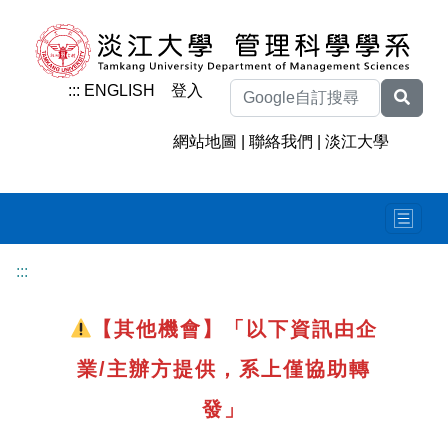
:::
ENGLISH
登入
網站地圖
|
聯絡我們
|
淡江大學
:::
【其他機會】「以下資訊由企
業/主辦方提供，系上僅協助轉
發」