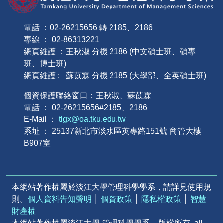
電話 ：02-26215656 轉 2185、2186
專線 ： 02-86313221
網頁維護 ：王秋淑 分機 2186 (中文碩士班、碩專
班、博士班)
網頁維護 : 蘇苡霖 分機 2185 (大學部、全英碩士班)
個資保護聯絡窗口：王秋淑、蘇苡霖
電話 ： 02-26215656#2185、2186
E-Mail ：
tlgx@oa.tku.edu.tw
系址 ： 25137新北市淡水區英專路151號 商管大樓
B907室
本網站著作權屬於淡江大學管理科學學系，請詳見使用規
則。
個人資料告知聲明
│
個資政策
│
隱私權政策
│
智慧
財產權
本網站著作權屬淡江大學-管理科學學系 – 版權所有, all