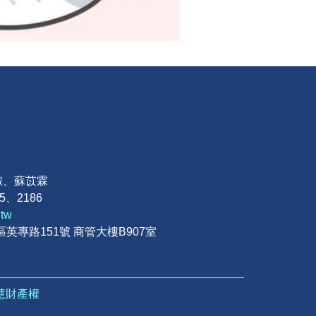
淑、蘇苡霖
85、2186
.tw
區英專路151號 商管大樓B907室
慧財產權