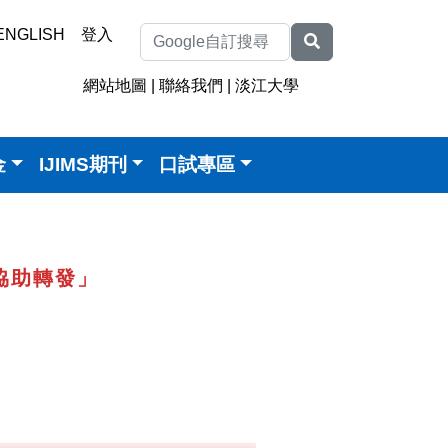
ENGLISH
登入
網站地圖
|
聯絡我們
|
淡江大學
金
IJIMS期刊
口試專區
協助轉發」