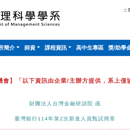
:::
所簡介
師資
課程資訊
高中生專區
獎/助學
機會】「以下資訊由企業/主辦方提供，系上僅
財團法人台灣金融研訓院 函
臺灣銀行114年第2次新進人員甄試簡章