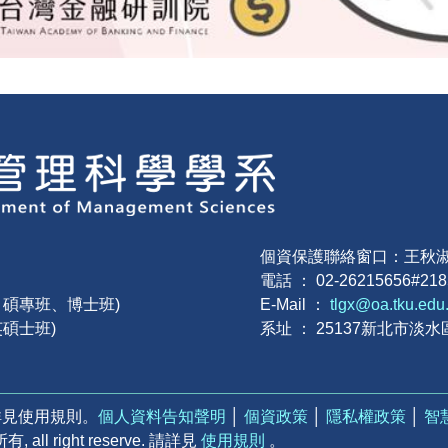
個資保護聯絡窗口：王秋
電話 ： 02-26215656#21
班、碩專班、博士班)
E-Mail ：
tlgx@oa.tku.edu
英碩士班)
系址 ： 25137新北市淡水
詳見使用規則。
個人資料告知聲明
│
個資政策
│
隱私權政策
│
智
 right reserve. 請詳見
使用規則
。