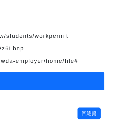
w/students/workpermit
c/z6Lbnp
wda-employer/home/file#
回總覽