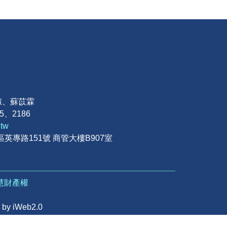
淑、蘇苡霖
85、2186
.tw
區英專路151號 商管大樓B907室
慧財產權
y iWeb2.0