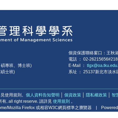
個資保護聯絡窗口：王秋
電話 ： 02-26215656#21
班、碩專班、博士班)
E-Mail ：
tlgx@oa.tku.edu
英碩士班)
系址 ： 25137新北市淡水
詳見使用規則。
個人資料告知聲明
│
個資政策
│
隱私權政策
│
智
 right reserve. 請詳見
使用規則
。
rome/Mozilla Firefox 或相容W3C網頁標準之瀏覽器 | Powered b