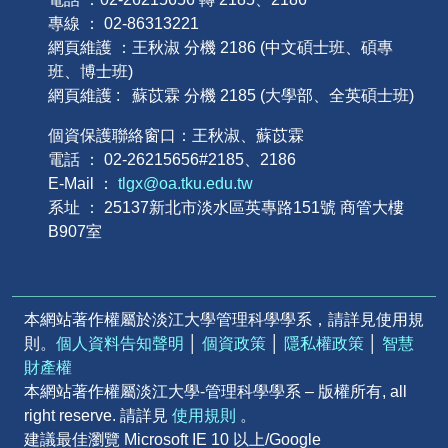
專線 ： 02-86313221
網頁維護 ：王秋淑 分機 2186 (中文碩士班、碩專
班、博士班)
網頁維護 : 蘇苡霖 分機 2185 (大學部、全英碩士班)
個資保護聯絡窗口：王秋淑、蘇苡霖
電話 ： 02-26215656#2185、2186
E-Mail ：
tlgx@oa.tku.edu.tw
系址 ： 25137新北市淡水區英專路151號 商管大樓
B907室
本網站著作權屬於淡江大學管理科學學系，請詳見使用規
則。
個人資料告知聲明
│
個資政策
│
隱私權政策
│
智慧
財產權
本網站著作權屬淡江大學-管理科學學系 – 版權所有, all
right reserve. 請詳見
使用規則
。
建議最佳瀏覽 Microsoft IE 10 以上/Google