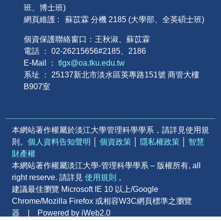
班、博士班)
網頁維護 : 蘇苡霖 分機 2185 (大學部、全英碩士班)
個資保護聯絡窗口：王秋淑、蘇苡霖
電話 ： 02-26215656#2185、2186
E-Mail ：
tlgx@oa.tku.edu.tw
系址 ： 25137新北市淡水區英專路151號 商管大樓
B907室
本網站著作權屬於淡江大學管理科學學系，請詳見使用規
則。
個人資料告知聲明
│
個資政策
│
隱私權政策
│
智慧
財產權
本網站著作權屬淡江大學-管理科學學系 – 版權所有, all
right reserve. 請詳見
使用規則
。
建議最佳瀏覽 Microsoft IE 10 以上/Google
Chrome/Mozilla Firefox 或相容W3C網頁標準之瀏覽
器 | Powered by iWeb2.0